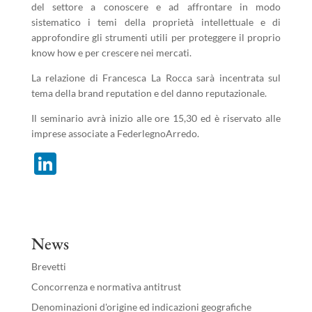
del settore a conoscere e ad affrontare in modo
sistematico i temi della proprietà intellettuale e di
approfondire gli strumenti utili per proteggere il proprio
know how e per crescere nei mercati.
La relazione di Francesca La Rocca sarà incentrata sul
tema della brand reputation e del danno reputazionale.
Il seminario avrà inizio alle ore 15,30 ed è riservato alle
imprese associate a FederlegnoArredo.
Li
n
k
e
News
dI
Brevetti
n
Concorrenza e normativa antitrust
Denominazioni d'origine ed indicazioni geografiche