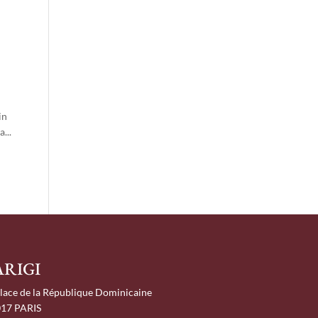
l
in
...
ARIGI
Place de la République Dominicaine
17 PARIS