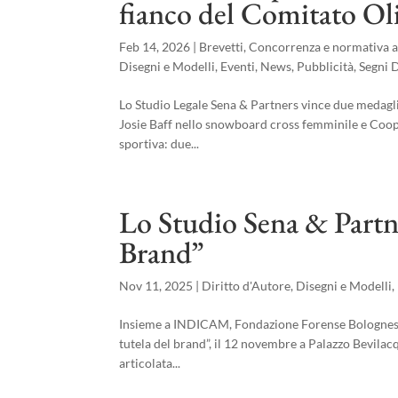
fianco del Comitato Ol
Feb 14, 2026
|
Brevetti
,
Concorrenza e normativa a
Disegni e Modelli
,
Eventi
,
News
,
Pubblicità
,
Segni D
Lo Studio Legale Sena & Partners vince due medaglie
Josie Baff nello snowboard cross femminile e Coo
sportiva: due...
Lo Studio Sena & Partner
Brand”
Nov 11, 2025
|
Diritto d'Autore
,
Disegni e Modelli
,
Insieme a INDICAM, Fondazione Forense Bolognese e 
tutela del brand”, il 12 novembre a Palazzo Bevila
articolata...