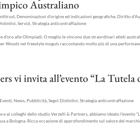
impico Australiano
ntitrust
,
Denominazioni d'origine ed indicazioni geografiche
,
Diritto d'A
istintivi
,
Servizi
,
Strategia anticontraffazione
 d’oro alle Olimpiadi. O meglio le vincono due straordinari atleti austral
per Woods nel freestyle moguls raccontando molto più di una performan
s vi invita all’evento “La Tutela 
Eventi
,
News
,
Pubblicità
,
Segni Distintivi
,
Strategia anticontraffazione
ai colleghi dello studio Verzelli & Partners, abbiamo ideato l’evento “
cqua a Bologna. Ricca occasione di approfondimento sul valore del march