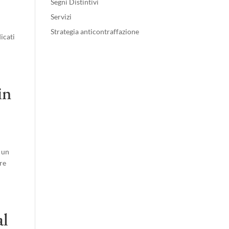
Segni Distintivi
Servizi
Strategia anticontraffazione
icati
in
 un
are
al