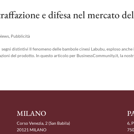
affazione e difesa nel mercato de
News
,
Pubblicità
s segni distintivi Il fenomeno delle bambole cinesi Labubu, esploso anche 
ffazioni del prodotto. In questo articolo per BusinessCommunity.it, la nostra
MILANO
P
Corso Venezia, 2 (San Babila)
6, 
20121 MILANO
750