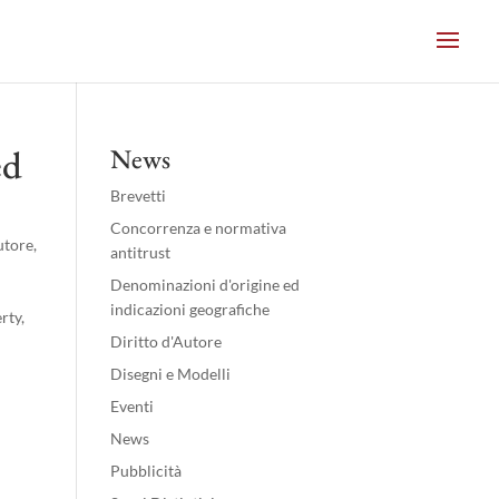
ed
News
Brevetti
Concorrenza e normativa
utore
,
antitrust
Denominazioni d'origine ed
indicazioni geografiche
rty,
Diritto d'Autore
Disegni e Modelli
Eventi
News
Pubblicità