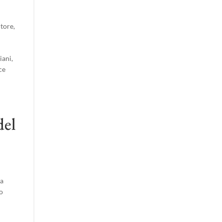
utore
,
iani,
ce
del
La
io